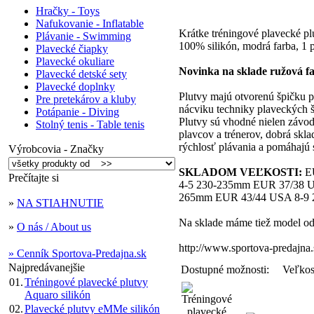
Hračky - Toys
Nafukovanie - Inflatable
Krátke tréningové plavecké p
Plávanie - Swimming
100% silikón, modrá farba, 1 p
Plavecké čiapky
Plavecké okuliare
Novinka na sklade ružová far
Plavecké detské sety
Plavecké doplnky
Plutvy majú otvorenú špičku p
Pre pretekárov a kluby
nácviku techniky plaveckých š
Potápanie - Diving
Plutvy sú vhodné nielen závo
Stolný tenis - Table tenis
plavcov a trénerov, dobrá skl
rýchlosť plávania a pomáhajú 
Výrobcovia - Značky
SKLADOM VEĽKOSTI:
EU
Prečítajte si
4-5 230-235mm EUR 37/38 
265mm EUR 43/44 USA 8-9 
»
NA STIAHNUTIE
Na sklade máme tiež model od
»
O nás / About us
http://www.sportova-predajna.
» Cenník Sportova-Predajna.sk
Najpredávanejšie
Dostupné možnosti:
Veľko
01.
Tréningové plavecké plutvy
Aquaro silikón
02.
Plavecké plutvy eMMe silikón