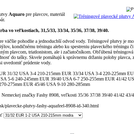
lutvy
Aquaro
pre plavcov, materiál
ár.
ba vo veľkostiach, 31,5/33, 33/34, 35/36, 37/38, 39/40.
re väčšie pohodlie a jednoduchší odvod vody. Tréningové plutvy je mo
týlov, kondičnému tréningu alebo ku spestreniu plaveckého tréningu či
dným plavcom, triatlonistom, ale i začiatočníkom. Obľúbená tréningov
adnosť do tašky. Skvele pomáhajú k správnemu držaniu polohy plavca, 
si uvedomiť prúdenie vody.
R 31/32 USA 3-4 210-215mm EUR 33/34 USA 3-4 220-225mm EU
USA 5-6 240-245mm EUR 39/40 USA 6-7 250-255mm EUR 41/42 US
270-275mm EUR 45/46 USA 9-10 280-285mm
 Nemeckej značky Fashy 8908, veľkosti 35/36 37/38 39/40 41/42 43/4
sk/plavecke-plutvy-fashy-aquafeel-8908-id-340.html
sť