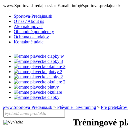
www.Sportova-Predajna.sk :: E-mail: info@sportova-predajna.sk
Sportova-Predajna.sk
O nás / About us
Ako nakupovať
Obchodné podmienky
Ochrana os. udajov
Kontaktné údaje
www.Sportova-Predajna.sk
>
Plávanie - Swimming
>
Pre pretekárov
Tréningové pl