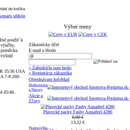
Výber meny
žné použiť k
Zákaznícky účet
 výučby.
á pomôcka
E-mail a Heslo
zvyšujú
» Zabudol/la som heslo
R 35/36 USA
» Registrácia zákazníka
A 7-8 260-
Objednávam InfoMail
Hodnotenia
a Názory
4 45/46.
Akcie a
Zľavy
Plavecké packy Fashy Aquafeel 4286
0,00 €
13,32 €
Najnovšia