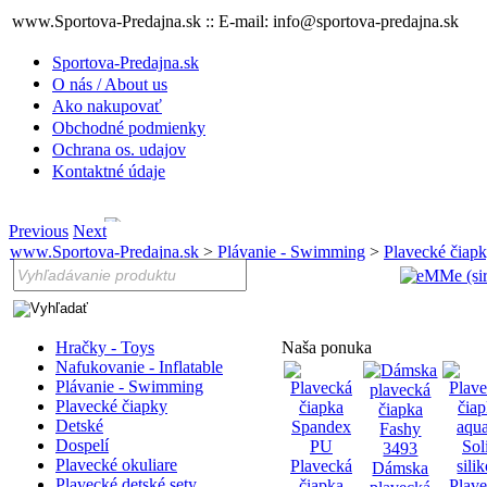
www.Sportova-Predajna.sk :: E-mail: info@sportova-predajna.sk
Sportova-Predajna.sk
O nás / About us
Ako nakupovať
Obchodné podmienky
Ochrana os. udajov
Kontaktné údaje
Previous
Next
www.Sportova-Predajna.sk
>
Plávanie - Swimming
>
Plavecké čiap
Hračky - Toys
Naša ponuka
Nafukovanie - Inflatable
Plávanie - Swimming
Plavecké čiapky
Detské
Dospelí
Plavecké okuliare
Plavecká
Dámska
Plavecké detské sety
čiapka
Plav