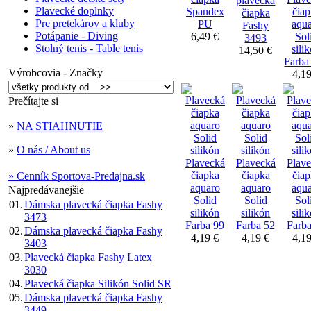
plavecká
Plavecké doplnky
Spandex
čia
čiapka
Pre pretekárov a kluby
PU
aqu
Fashy
Potápanie - Diving
6,49 €
Sol
3493
Stolný tenis - Table tenis
sili
14,50 €
Farba
Výrobcovia - Značky
4,1
Prečítajte si
»
NA STIAHNUTIE
»
O nás / About us
Plavecká
Plavecká
Plav
čiapka
čiapka
čia
» Cenník Sportova-Predajna.sk
aquaro
aquaro
aqu
Najpredávanejšie
Solid
Solid
Sol
01.
Dámska plavecká čiapka Fashy
silikón
silikón
sili
3473
Farba 99
Farba 52
Farb
02.
Dámska plavecká čiapka Fashy
4,19 €
4,19 €
4,1
3403
03.
Plavecká čiapka Fashy Latex
3030
04.
Plavecká čiapka Silikón Solid SR
05.
Dámska plavecká čiapka Fashy
3449