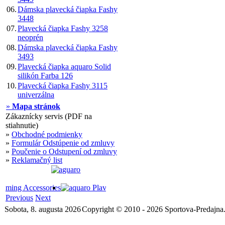
06.
Dámska plavecká čiapka Fashy
3448
07.
Plavecká čiapka Fashy 3258
neoprén
08.
Dámska plavecká čiapka Fashy
3493
09.
Plavecká čiapka aquaro Solid
silikón Farba 126
10.
Plavecká čiapka Fashy 3115
univerzálna
»
Mapa stránok
Zákaznícky servis (PDF na
stiahnutie)
»
Obchodné podmienky
»
Formulár Odstúpenie od zmluvy
»
Poučenie o Odstupení od zmluvy
»
Reklamačný list
Previous
Next
Sobota, 8. augusta 2026
Copyright © 2010 - 2026 Sportova-Predajna