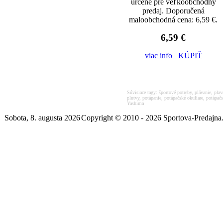
určené pre veľkoobchodný
predaj. Doporučená
maloobchodná cena: 6,59 €.
6,59 €
viac info
KÚPIŤ
Súvisiace tagy:
športové potreby, plávanie, plav
plutvy, potápanie, potápačské okuliare, potápačs
Yashima
Sobota, 8. augusta 2026
Copyright © 2010 - 2026 Sportova-Predajna