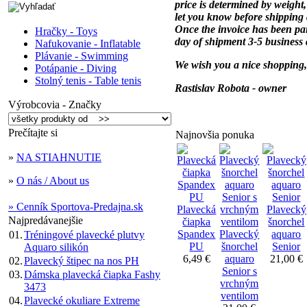
price is determined by weight,
let you know before shipping a
Once the invoice has been paid
Hračky - Toys
day of shipment 3-5 business
Nafukovanie - Inflatable
Plávanie - Swimming
We wish you a nice shopping,
Potápanie - Diving
Stolný tenis - Table tenis
Rastislav Robota - owner
Výrobcovia - Značky
Prečítajte si
Najnovšia ponuka
»
NA STIAHNUTIE
»
O nás / About us
» Cenník Sportova-Predajna.sk
Plavecká
Plavecký
Najpredávanejšie
čiapka
šnorchel
Spandex
Plavecký
aquaro
01.
Tréningové plavecké plutvy
PU
šnorchel
Senior
Aquaro silikón
6,49 €
aquaro
21,00 €
02.
Plavecký štipec na nos PH
Senior s
03.
Dámska plavecká čiapka Fashy
vrchným
3473
ventilom
04.
Plavecké okuliare Extreme