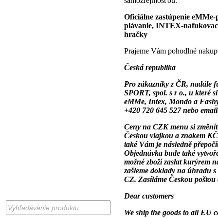
samozrejmosťou.
Oficiálne zastúpenie eMMe-
plávanie, INTEX-nafukovac
hračky
Prajeme Vám pohodlné nakup
Česká republika
Pro zákazníky z ČR, nadále
SPORT, spol. s r o., u které 
eMMe, Intex, Mondo a Fashy.
+420 720 645 527 nebo ema
Ceny na CZK menu si změníte,
Českou vlajkou a znakem KČ
také Vám je následně přepoč
Objednávka bude také vytvoř
možné zboží zaslat kurýrem 
zašleme doklady na úhradu 
CZ. Zasíláme Českou poštou
Dear customers
We ship the goods to all EU c