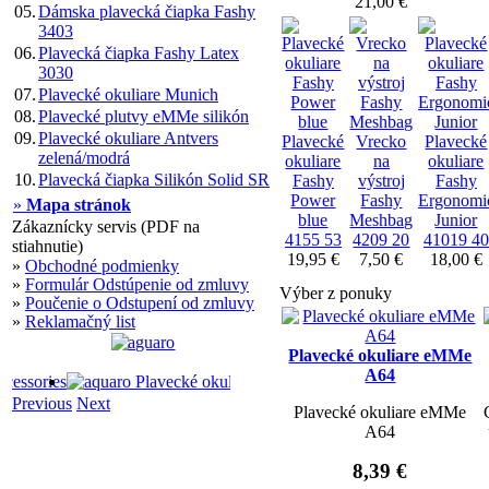
21,00 €
05.
Dámska plavecká čiapka Fashy
3403
06.
Plavecká čiapka Fashy Latex
3030
07.
Plavecké okuliare Munich
08.
Plavecké plutvy eMMe silikón
09.
Plavecké okuliare Antvers
Plavecké
Vrecko
Plavecké
zelená/modrá
okuliare
na
okuliare
10.
Plavecká čiapka Silikón Solid SR
Fashy
výstroj
Fashy
Power
Fashy
Ergonomi
»
Mapa stránok
blue
Meshbag
Junior
Zákaznícky servis (PDF na
4155 53
4209 20
41019 40
stiahnutie)
19,95 €
7,50 €
18,00 €
»
Obchodné podmienky
»
Formulár Odstúpenie od zmluvy
Výber z ponuky
»
Poučenie o Odstupení od zmluvy
»
Reklamačný list
Plavecké okuliare eMMe
A64
Previous
Next
Plavecké okuliare eMMe
A64
8,39 €