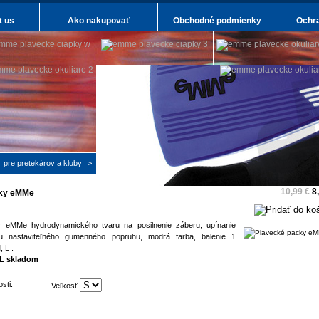
t us
Ako nakupovať
Obchodné podmienky
Ochra
pre pretekárov a kluby
>
plavecké packy emme
>
10,99 €
8
cky eMMe
 eMMe hydrodynamického tvaru na posilnenie záberu, upínanie
u nastaviteľného gumenného popruhu, modrá farba, balenie 1
, L .
a L skladom
sti:
Veľkosť