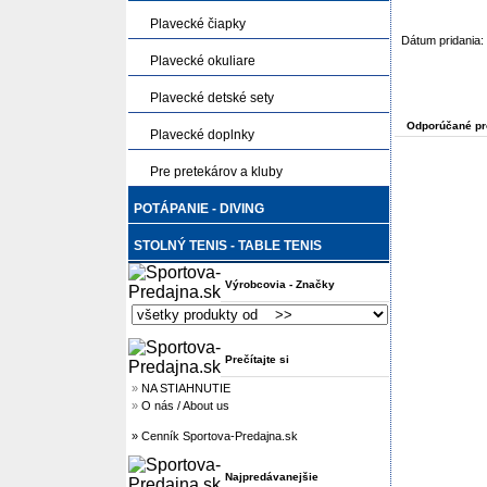
Plavecké čiapky
Dátum pridania:
Plavecké okuliare
Plavecké detské sety
Odporúčané pr
Plavecké doplnky
Pre pretekárov a kluby
POTÁPANIE - DIVING
STOLNÝ TENIS - TABLE TENIS
Výrobcovia - Značky
Prečítajte si
»
NA STIAHNUTIE
»
O nás / About us
» Cenník Sportova-Predajna.sk
Najpredávanejšie