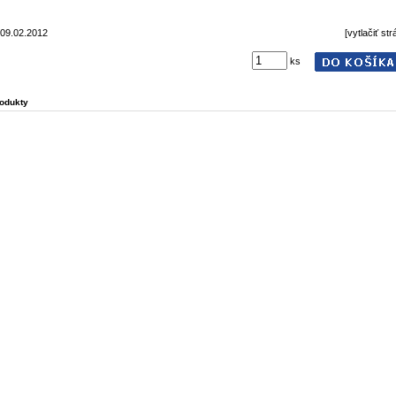
 09.02.2012
[vytlačiť st
ks
odukty