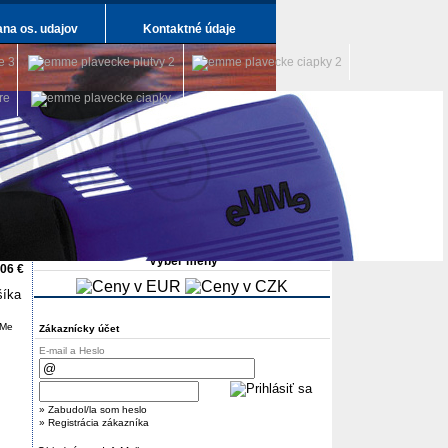
na os. udajov
Kontaktné údaje
Výber meny
,06 €
Zákaznícky účet
E-mail a Heslo
» Zabudol/la som heslo
» Registrácia zákazníka