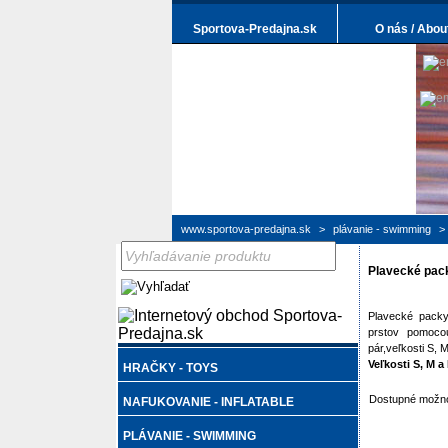
Sportova-Predajna.sk
O nás / Abou
www.sportova-predajna.sk
>
plávanie - swimming
>
Plavecké pa
Plavecké packy
prstov pomoco
pár,veľkosti S, M
Veľkosti S, M 
HRAČKY - TOYS
Dostupné možno
NAFUKOVANIE - INFLATABLE
PLÁVANIE - SWIMMING