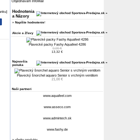
Objednávam InfoMail
Hodnotenia
ránku]
a Názory
»
Napíšte hodnotenie
!
Akcie a Zľavy
Plavecké packy Fashy Aquafeel 4286
0,00 €
13,32 €
Najnovšia
ponuka
Plavecký šnorchel aquaro Senior s vrchným ventilom
21,00 €
Naši partneri
www.aquafeel.com
www.asseco.com
www.admintech.sk
www.fashy.de
» všetky produkty