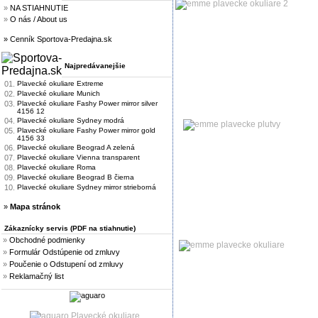
»
NA STIAHNUTIE
»
O nás / About us
» Cenník Sportova-Predajna.sk
Najpredávanejšie
01.
Plavecké okuliare Extreme
02.
Plavecké okuliare Munich
03.
Plavecké okuliare Fashy Power mirror silver
4156 12
04.
Plavecké okuliare Sydney modrá
05.
Plavecké okuliare Fashy Power mirror gold
4156 33
06.
Plavecké okuliare Beograd A zelená
07.
Plavecké okuliare Vienna transparent
08.
Plavecké okuliare Roma
09.
Plavecké okuliare Beograd B čierna
10.
Plavecké okuliare Sydney mirror strieborná
»
Mapa stránok
Zákaznícky servis (PDF na stiahnutie)
»
Obchodné podmienky
»
Formulár Odstúpenie od zmluvy
»
Poučenie o Odstupení od zmluvy
»
Reklamačný list