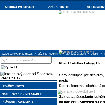
Sportova-Predajna.sk
O nás / About us
Ako nakupov
www.sportova-predajna.sk
>
plávanie - swimming
>
plavecké okuliare
>
dospelí
>
Plavecké okuliare Sydney pink
Ceny dostupné pre dealerov,
predaj.
Doporučená maloobchodná cen
HRAČKY - TOYS
NAFUKOVANIE - INFLATABLE
Samostatné zaslanie jednéh
na dobierku Slovenskou v r
PLÁVANIE - SWIMMING