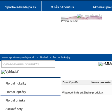
Sportova-Predajna.sk
O nás / About us
Ako nakupov
Previous
Next
www.sportova-predajna.sk
>
florbal
>
florbal hokejky
Zoradiť podľa:
Názov produktu
Florbal hokejky
Florbal loptičky
V kategórii nie sú žiadne produkty.
Florbal bránky
Akciové sety